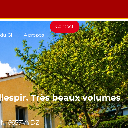
Contact
 du GI
À propos
allespir. Très beaux volumes
f : 6657VYDZ