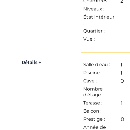
2
Chambres :
Niveaux :
État intérieur
:
Quartier :
Vue :
Détails +
1
Salle d'eau :
1
Piscine :
0
Cave :
Nombre
d'étage :
1
Terasse :
Balcon :
0
Prestige :
Année de