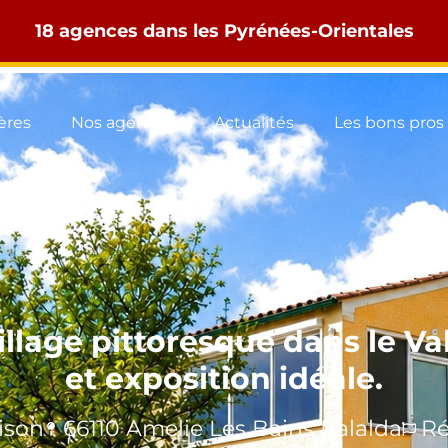
18 agences dans les Pyrénées-Orientales
ères
Nos agences
Actualités
Les bons pros
village pittoresque dans le V
et exposition idéale.
ison
66110
Amelie Les Bains Palalda
Ré